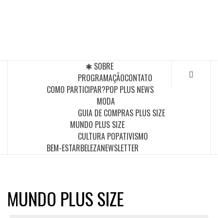
Skip
to
POP PLUS
content
A MAIOR PLATAFORMA DE MODA E CULTURA PLUS
SIZE DA AMÉRICA LATINA
✱ SOBRE
PROGRAMAÇÃO
CONTATO
COMO PARTICIPAR?
POP PLUS NEWS
MODA
GUIA DE COMPRAS PLUS SIZE
MUNDO PLUS SIZE
CULTURA POP
ATIVISMO
BEM-ESTAR
BELEZA
NEWSLETTER
MUNDO PLUS SIZE