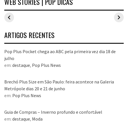
WEB STORIES | POP DICAS
Inspirações de
Estilo Pop Plus:
Hits de vend
looks plus size
looks plus size
As peças qu
para o carnaval
da edição de
fizeram suce
aniversário
no Pop Plus 
dezembro
ARTIGOS RECENTES
Pop Plus Pocket chega ao ABC pela primeira vez dia 18 de
julho
em:
destaque
,
Pop Plus News
Brechó Plus Size em São Paulo: feira acontece na Galeria
Metrópole dias 20 e 21 de junho
em:
Pop Plus News
Guia de Compras – Inverno profundo e confortável
em:
destaque
,
Moda