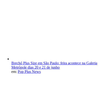
Brechó Plus Size em São Paulo: feira acontece na Galeria
Metrópole dias 20 e 21 de junho
em:
Pop Plus News