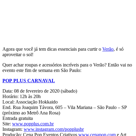
Agora que você já tem dicas essenciais para curtir o
Verão
, é só
aproveitar o sol!
Quer achar roupas e acessórios incríveis para o Verão? Então vai no
evento este fim de semana em São Paulo:
POP
PLUS
CARNAVAL
Data: 08 de fevereiro de 2020 (sábado)
Horário: 12h às 20h
Local: Associação Hokkaido
End. Rua Joaquim Távora, 605 – Vila Mariana – São Paulo – SP
(próximo ao Metrô Ana Rosa)
Entrada gratuita
Site:
www.popplus.com.br
Instagram:
www.instagram.com/popplusbr
Produção: Cena
Pop
Eventos Criativos
www.cenapop.com
e Art