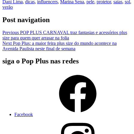
Dani Lima
,
dicas
,
influencers
,
Marina Sena
,
pele
,
protetor
,
saias
,
sol
,
verão
Link
Post navigation
Previous
POP PLUS CARNAVAL traz fantasias e acessórios plus
size para quem quer arrasar na folia
Next
Pop Plus: a maior feira plus size do mundo acontece na
Avenida Paulista neste final de semana
siga o Pop Plus nas redes
Facebook