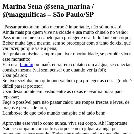
Marina Sena @sena_marina /
@maggnificas – São Paulo/SP
“Passar protetor em todo o corpo é importante, não só no rosto!
Ainda mais pra quem vive na cidade e usa muito chinelo no verão;
Passar um creme no cabelo para proteger e usar hidratante no corpo;
Beber muita água mesmo, sem se preocupar com o tanto de xixi que
vai fazer, porque vale a pena;
Ir à praia ou piscina sempre que tiver oportunidade, se permitir viver
esse momento;
E aí usar
biquíni
ou maiô, entrar em contato com a água, se conectar
consigo mesma (vai sem pensar que quando ver já foi);
Usar pós sol;
Se tiver sozinha, um quimono vai bem pra proteger as costas (onde é
difícil passar protetor);
Usar desodorante em bastão entre as coxas e levar na bolsa para
repassar;
Faça o possível para não passar calor: use roupas frescas e leves, de
braços e pernas de fora;
Lembre-se de que todo mundo transpira e tá tudo bem;
Aproveita esse verão como nunca, viva seu corpo. Ah! Importante.
Não se comparar com outros corpos e nem julgar a amiga pela
roupa que estiver usando. Todas nós podemos tudo e uma não anula