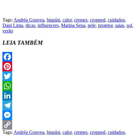
Tags:
Andréa Gouvea
,
biquíni
,
calor
,
cremes
,
cropped
,
cuidados
,
Dani Lima
,
dicas
,
influencers
,
Marina Sena
,
pele
,
protetor
,
saias
,
sol
,
verão
LEIA TAMBÉM
Facebook
Pinterest
Twitter
WhatsApp
LinkedIn
Telegram
Messenger
Tags:
Andréa Gouvea
,
biquíni
,
calor
,
cremes
,
cropped
,
cuidados
,
Copy