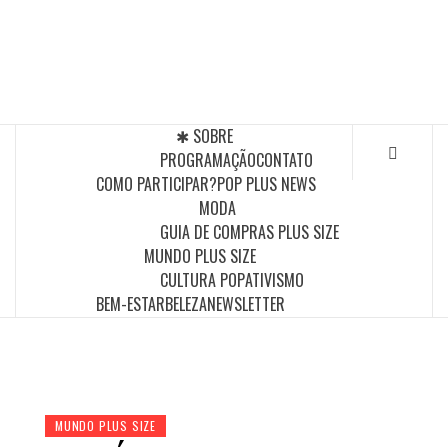
Skip
to
POP PLUS
content
A MAIOR PLATAFORMA DE MODA E CULTURA PLUS
SIZE DA AMÉRICA LATINA
✱ SOBRE
PROGRAMAÇÃO
CONTATO
COMO PARTICIPAR?
POP PLUS NEWS
MODA
GUIA DE COMPRAS PLUS SIZE
MUNDO PLUS SIZE
CULTURA POP
ATIVISMO
BEM-ESTAR
BELEZA
NEWSLETTER
MUNDO PLUS SIZE