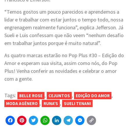
“Temos gostos um pouco parecidos e aprendemos a
lidar e trabalhar com estar juntos o tempo todo, nossa
engrenagem realmente funciona”, explica Jefferson. Já
Sueli e Luis confessam que não veem “nenhum desafio
em trabalhar juntos porque é muito natural”.
As quatro marcas estarão no Pop Plus #30 – Edição do
Amor e esperam sua visita, assim como nós, do Pop
Plus! Venha conferir as novidades e celebrar o amor
com a gente.
Tags:
,
,
,
BELLE ROSE
CEJUNTOS
EDIÇÃO DO AMOR
,
,
MODA AGÊNERO
RUNA'S
SUELI TENANI
Facebook
Pinterest
Twitter
WhatsApp
LinkedIn
Telegram
Messenger
Copy
Link