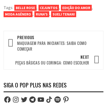
Tags:
,
,
,
BELLE ROSE
CEJUNTOS
EDIÇÃO DO AMOR
,
,
MODA AGÊNERO
RUNA'S
SUELI TENANI
Post
PREVIOUS
navigation
MAQUIAGEM PARA INICIANTES: SAIBA COMO
COMEÇAR
NEXT
PEÇAS BÁSICAS OU CORINGA: COMO ESCOLHER
SIGA O POP PLUS NAS REDES
Facebook
Instagram
Twitter
Telegram
YouTube
TikTok
Spotify
Pinterest