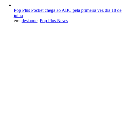
Pop Plus Pocket chega ao ABC pela primeira vez dia 18 de
julho
em:
destaque
,
Pop Plus News