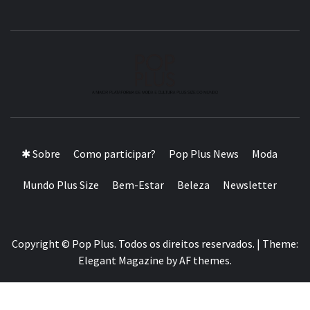
A MAIOR PLATAFORMA DE MODA E CULTURA PLUS
SIZE DA AMÉRICA LATINA
✱ Sobre
Como participar?
Pop Plus News
Moda
Mundo Plus Size
Bem-Estar
Beleza
Newsletter
Copyright © Pop Plus. Todos os direitos reservados.
|
Theme:
Elegant Magazine
by
AF themes
.