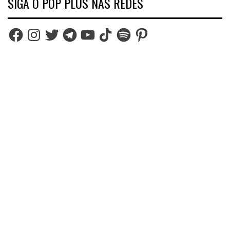
SIGA O POP PLUS NAS REDES
Facebook
Instagram
Twitter
Telegram
YouTube
TikTok
Spotify
Pinterest