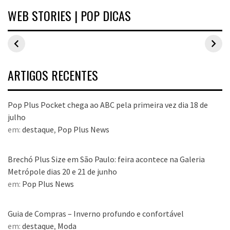
WEB STORIES | POP DICAS
Inspirações de
Estilo Pop Plus:
Hits de vend
looks plus size
looks plus size
As peças qu
para o carnaval
da edição de
fizeram suce
aniversário
no Pop Plus 
dezembro
ARTIGOS RECENTES
Pop Plus Pocket chega ao ABC pela primeira vez dia 18 de
julho
em:
destaque
,
Pop Plus News
Brechó Plus Size em São Paulo: feira acontece na Galeria
Metrópole dias 20 e 21 de junho
em:
Pop Plus News
Guia de Compras – Inverno profundo e confortável
em:
destaque
,
Moda