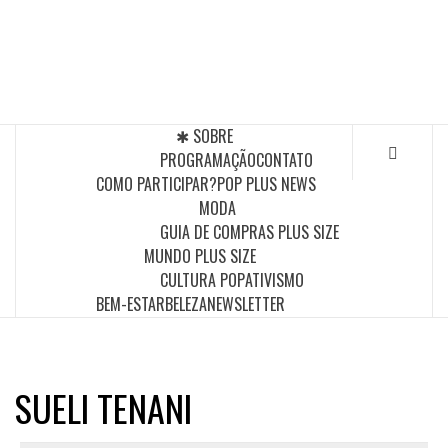
Skip
to
POP PLUS
content
A MAIOR PLATAFORMA DE MODA E CULTURA PLUS
SIZE DA AMÉRICA LATINA
✱ SOBRE
PROGRAMAÇÃO
CONTATO
COMO PARTICIPAR?
POP PLUS NEWS
MODA
GUIA DE COMPRAS PLUS SIZE
MUNDO PLUS SIZE
CULTURA POP
ATIVISMO
BEM-ESTAR
BELEZA
NEWSLETTER
SUELI TENANI