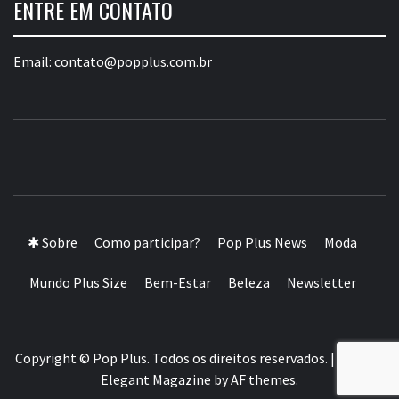
ENTRE EM CONTATO
Email:
contato@popplus.com.br
POP PLUS
A MAIOR PLATAFORMA DE MODA E CULTURA PLUS
SIZE DA AMÉRICA LATINA
✱ Sobre
Como participar?
Pop Plus News
Moda
Mundo Plus Size
Bem-Estar
Beleza
Newsletter
Copyright © Pop Plus. Todos os direitos reservados.
|
Theme:
Elegant Magazine
by
AF themes
.