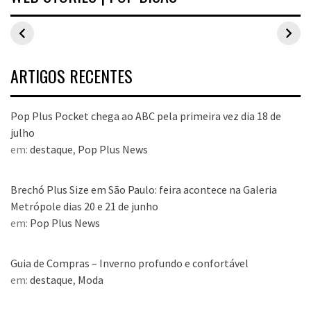
Inspirações de
Estilo Pop Plus:
Hits de vend
looks plus size
looks plus size
As peças qu
para o carnaval
da edição de
fizeram suce
aniversário
no Pop Plus 
dezembro
ARTIGOS RECENTES
Pop Plus Pocket chega ao ABC pela primeira vez dia 18 de
julho
em:
destaque
,
Pop Plus News
Brechó Plus Size em São Paulo: feira acontece na Galeria
Metrópole dias 20 e 21 de junho
em:
Pop Plus News
Guia de Compras – Inverno profundo e confortável
em:
destaque
,
Moda