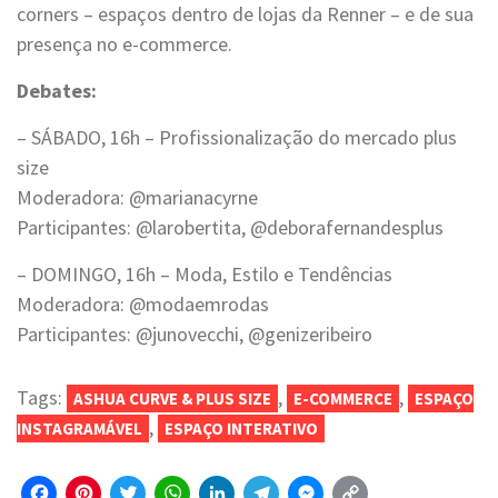
corners – espaços dentro de lojas da Renner – e de sua
presença no e-commerce.
Debates:
– SÁBADO, 16h – Profissionalização do mercado plus
size
Moderadora: @marianacyrne
Participantes: @larobertita, @deborafernandesplus
– DOMINGO, 16h – Moda, Estilo e Tendências
Moderadora: @modaemrodas
Participantes: @junovecchi, @genizeribeiro
Tags:
,
,
ASHUA CURVE & PLUS SIZE
E-COMMERCE
ESPAÇO
,
INSTAGRAMÁVEL
ESPAÇO INTERATIVO
Facebook
Pinterest
Twitter
WhatsApp
LinkedIn
Telegram
Messenger
Copy