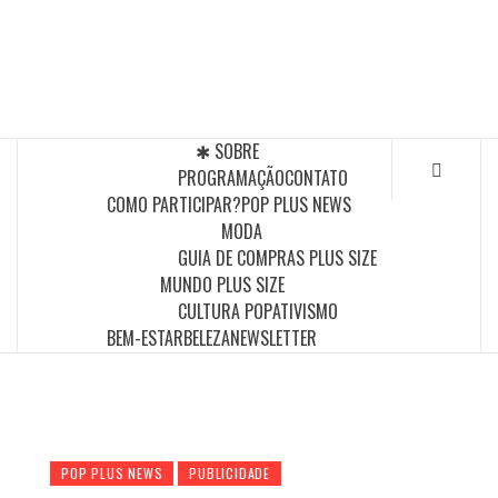
Skip
to
POP PLUS
content
A MAIOR PLATAFORMA DE MODA E CULTURA PLUS
SIZE DA AMÉRICA LATINA
✱ SOBRE
PROGRAMAÇÃO
CONTATO
COMO PARTICIPAR?
POP PLUS NEWS
MODA
GUIA DE COMPRAS PLUS SIZE
MUNDO PLUS SIZE
CULTURA POP
ATIVISMO
BEM-ESTAR
BELEZA
NEWSLETTER
POP PLUS NEWS
PUBLICIDADE