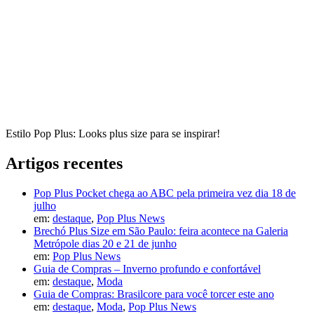
Estilo Pop Plus: Looks plus size para se inspirar!
Artigos recentes
Pop Plus Pocket chega ao ABC pela primeira vez dia 18 de
julho
em:
destaque
,
Pop Plus News
Brechó Plus Size em São Paulo: feira acontece na Galeria
Metrópole dias 20 e 21 de junho
em:
Pop Plus News
Guia de Compras – Inverno profundo e confortável
em:
destaque
,
Moda
Guia de Compras: Brasilcore para você torcer este ano
em:
destaque
,
Moda
,
Pop Plus News