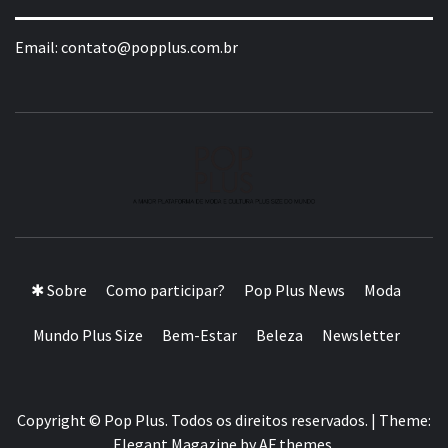
Email:
contato@popplus.com.br
A MAIOR PLATAFORMA DE MODA E CULTURA PLUS
SIZE DA AMÉRICA LATINA
✱ Sobre
Como participar?
Pop Plus News
Moda
Mundo Plus Size
Bem-Estar
Beleza
Newsletter
Copyright © Pop Plus. Todos os direitos reservados.
|
Theme:
Elegant Magazine
by
AF themes
.