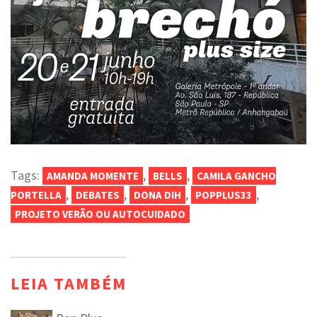
Tags:
,
,
AMANDA MOMENTE
BELLS
CAMILA GANCHO
,
,
,
,
PORTELLA
DEBATES
DONA DIH
POPPLUS33
PROJETO VERÃO OU AUTOCUIDADO
LEIA TAMBÉM