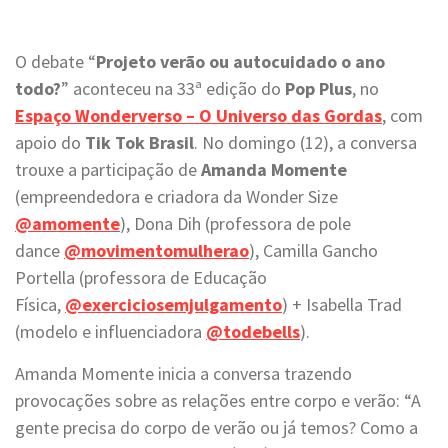
O debate “
Projeto verão ou autocuidado o ano
todo?
” aconteceu na 33ª edição do
Pop Plus
, no
Espaço Wonderverso – O Universo das Gordas
, com
apoio do
Tik Tok Brasil
. No domingo (12), a conversa
trouxe a participação de
Amanda Momente
(empreendedora e criadora da Wonder Size
@amomente
), Dona Dih (professora de pole
dance
@movimentomulherao
), Camilla Gancho
Portella (professora de Educação
Física,
@exerciciosemjulgamento
) + Isabella Trad
(modelo e influenciadora
@todebells
).
Amanda Momente inicia a conversa trazendo
provocações sobre as relações entre corpo e verão: “A
gente precisa do corpo de verão ou já temos? Como a