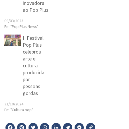
inovadora
ao Pop Plus
09/03/2023
Em "Pop Plus News"
II Festival
Pop Plus
celebrou
arte e
cultura
produzida
por
pessoas
gordas
31/10/2024
Em "Cultura pop"
Facebook
Pinterest
Twitter
WhatsApp
LinkedIn
Telegram
Messenger
Copy