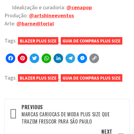
Idealização e curadoria:
@cenapop
Produção:
@artshineeventos
Arte:
@barneditorial
Tags:
,
BLAZER PLUS SIZE
GUIA DE COMPRAS PLUS SIZE
Facebook
Pinterest
Twitter
WhatsApp
LinkedIn
Telegram
Messenger
Copy
Link
Tags:
,
BLAZER PLUS SIZE
GUIA DE COMPRAS PLUS SIZE
Post
PREVIOUS
navigation
MARCAS CARIOCAS DE MODA PLUS SIZE QUE
TRAZEM FRESCOR PARA SÃO PAULO
NEXT