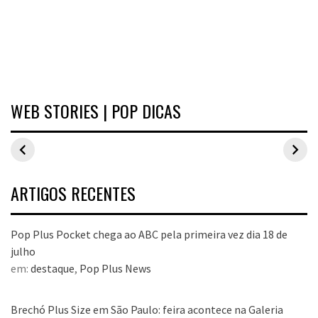
WEB STORIES | POP DICAS
Inspirações de
Estilo Pop Plus:
Hits de vend
looks plus size
looks plus size
As peças qu
para o carnaval
da edição de
fizeram suce
aniversário
no Pop Plus 
dezembro
ARTIGOS RECENTES
Pop Plus Pocket chega ao ABC pela primeira vez dia 18 de
julho
em:
destaque
,
Pop Plus News
Brechó Plus Size em São Paulo: feira acontece na Galeria