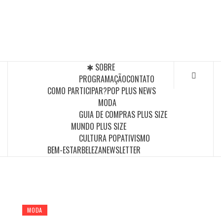
Skip
to
POP PLUS
content
A MAIOR PLATAFORMA DE MODA E CULTURA PLUS
SIZE DA AMÉRICA LATINA
✱ SOBRE
PROGRAMAÇÃO
CONTATO
COMO PARTICIPAR?
POP PLUS NEWS
MODA
GUIA DE COMPRAS PLUS SIZE
MUNDO PLUS SIZE
CULTURA POP
ATIVISMO
BEM-ESTAR
BELEZA
NEWSLETTER
MODA