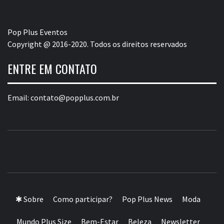
Pop Plus Eventos
Copyright @ 2016-2020. Todos os direitos reservados
ENTRE EM CONTATO
Email:
contato@popplus.com.br
POP PLUS
A MAIOR PLATAFORMA DE MODA E CULTURA PLUS
SIZE DA AMÉRICA LATINA
✱ Sobre
Como participar?
Pop Plus News
Moda
Mundo Plus Size
Bem-Estar
Beleza
Newsletter