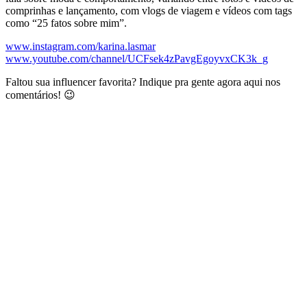
comprinhas e lançamento, com vlogs de viagem e vídeos com tags
como “25 fatos sobre mim”.
www.instagram.com/karina.lasmar
www.youtube.com/channel/UCFsek4zPavgEgoyvxCK3k_g
Faltou sua influencer favorita? Indique pra gente agora aqui nos
comentários! 😉