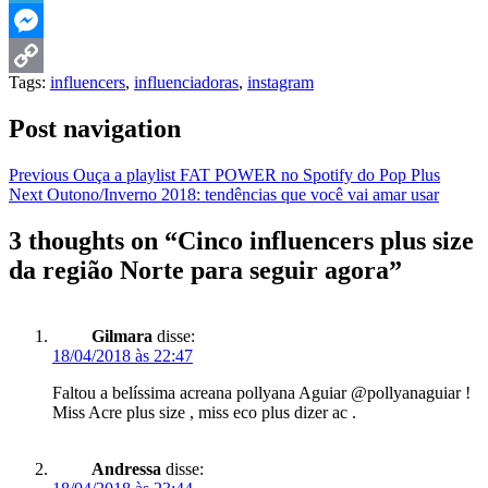
Telegram
Messenger
Tags:
influencers
,
influenciadoras
,
instagram
Copy
Post navigation
Link
Previous
Ouça a playlist FAT POWER no Spotify do Pop Plus
Next
Outono/Inverno 2018: tendências que você vai amar usar
3 thoughts on “
Cinco influencers plus size
da região Norte para seguir agora
”
Gilmara
disse:
18/04/2018 às 22:47
Faltou a belíssima acreana pollyana Aguiar @pollyanaguiar !
Miss Acre plus size , miss eco plus dizer ac .
Andressa
disse: