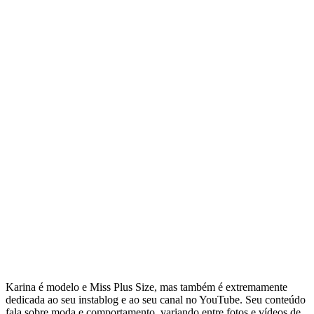
Karina é modelo e Miss Plus Size, mas também é extremamente
dedicada ao seu instablog e ao seu canal no YouTube. Seu conteúdo
fala sobre moda e comportamento, variando entre fotos e vídeos de