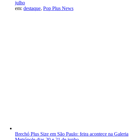
julho
em:
destaque
,
Pop Plus News
Brechó Plus Size em São Paulo: feira acontece na Galeria
Metrópole dias 20 e 21 de junho