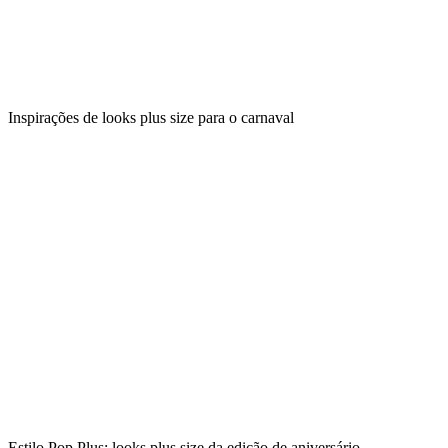
Inspirações de looks plus size para o carnaval
Estilo Pop Plus: looks plus size da edição de aniversário