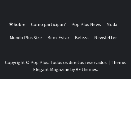
A MAIOR PLATAFORMA DE MODA E CULTURA PLUS
SIZE DA AMÉRICA LATINA
✱ Sobre
Como participar?
Pop Plus News
Moda
Mundo Plus Size
Bem-Estar
Beleza
Newsletter
Copyright © Pop Plus. Todos os direitos reservados.
|
Theme:
Elegant Magazine
by
AF themes
.