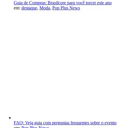
Guia de Compras: Brasilcore para você torcer este ano
em:
destaque
,
Moda
,
Pop Plus News
FAQ: Veja guia com perguntas frequentes sobre o evento
em:
Pop Plus News