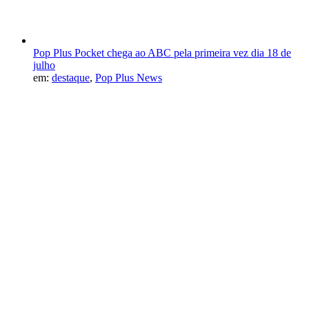
Pop Plus Pocket chega ao ABC pela primeira vez dia 18 de
julho
em:
destaque
,
Pop Plus News