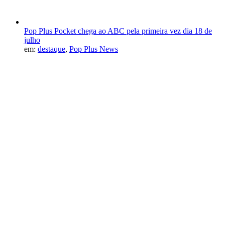
Pop Plus Pocket chega ao ABC pela primeira vez dia 18 de
julho
em:
destaque
,
Pop Plus News