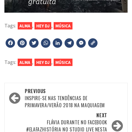
Tags:
,
,
ALMA
HEY DJ
MÚSICA
Facebook
Pinterest
Twitter
WhatsApp
LinkedIn
Telegram
Messenger
Copy
Link
Tags:
,
,
ALMA
HEY DJ
MÚSICA
Post
PREVIOUS
navigation
INSPIRE-SE NAS TENDÊNCIAS DE
PRIMAVERA/VERÃO 2018 NA MAQUIAGEM
NEXT
FLÁVIA DURANTE NO FACEBOOK
#ELAFAZHISTÓRIA NO STUDIO LIVE NESTA