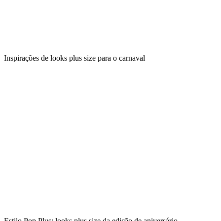
Inspirações de looks plus size para o carnaval
Estilo Pop Plus: looks plus size da edição de aniversário