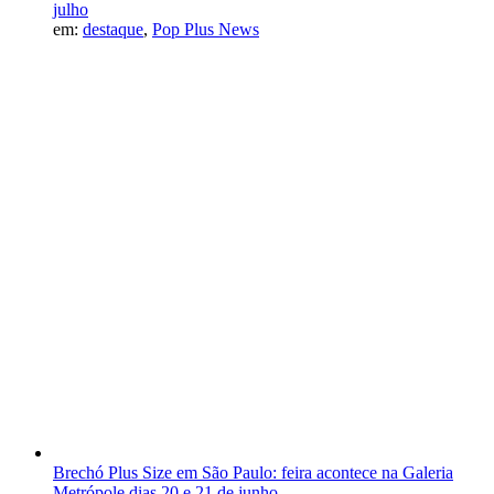
julho
em:
destaque
,
Pop Plus News
Brechó Plus Size em São Paulo: feira acontece na Galeria
Metrópole dias 20 e 21 de junho