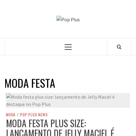
Skip
to
POP PLUS
content
A MAIOR PLATAFORMA DE MODA E CULTURA PLUS
SIZE DA AMÉRICA LATINA
Primary
Menu
MODA FESTA
MODA
/
POP PLUS NEWS
MODA FESTA PLUS SIZE:
LANÇAMENTO DE JELLY MACIEL É