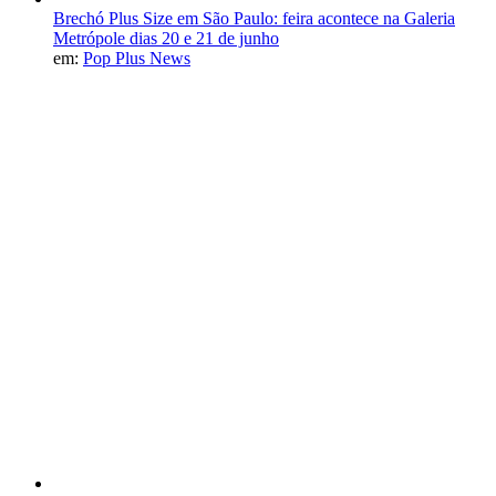
Brechó Plus Size em São Paulo: feira acontece na Galeria
Metrópole dias 20 e 21 de junho
em:
Pop Plus News