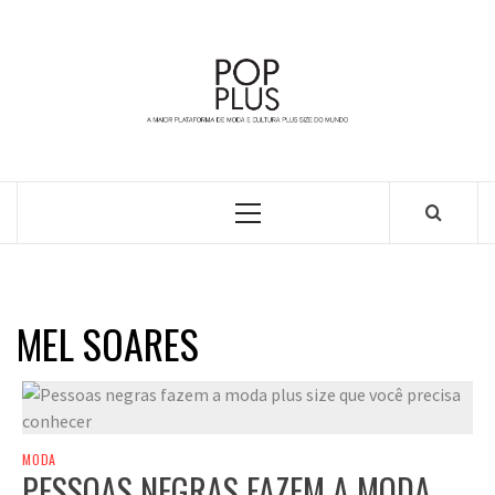
Skip
to
content
A MAIOR PLATAFORMA DE MODA E CULTURA PLUS
SIZE DA AMÉRICA LATINA
Primary
Menu
MEL SOARES
MODA
PESSOAS NEGRAS FAZEM A MODA