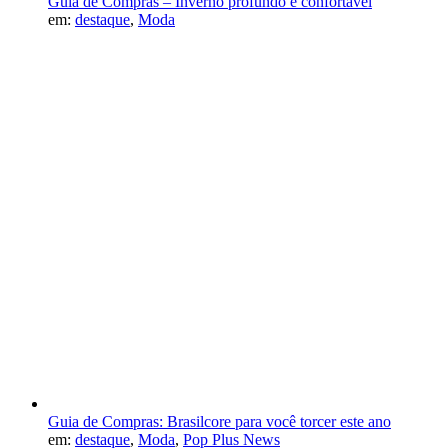
Guia de Compras – Inverno profundo e confortável
em:
destaque
,
Moda
Guia de Compras: Brasilcore para você torcer este ano
em:
destaque
,
Moda
,
Pop Plus News