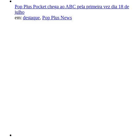
Pop Plus Pocket chega ao ABC pela primeira vez dia 18 de
julho
em:
destaque
,
Pop Plus News