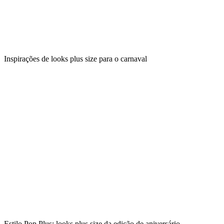
Inspirações de looks plus size para o carnaval
Estilo Pop Plus: looks plus size da edição de aniversário