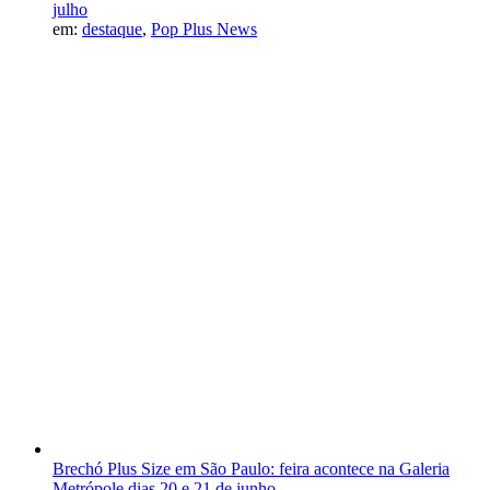
julho
em:
destaque
,
Pop Plus News
Brechó Plus Size em São Paulo: feira acontece na Galeria
Metrópole dias 20 e 21 de junho