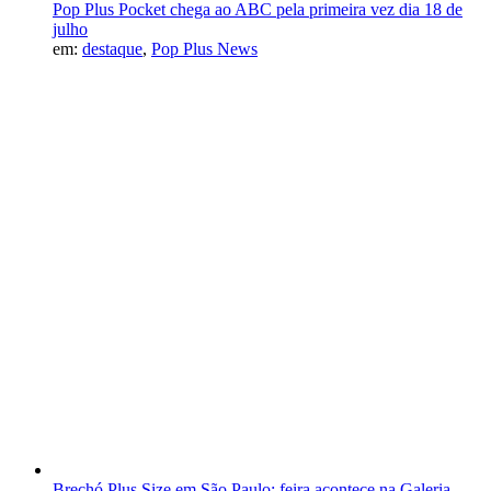
Pop Plus Pocket chega ao ABC pela primeira vez dia 18 de
julho
em:
destaque
,
Pop Plus News
Brechó Plus Size em São Paulo: feira acontece na Galeria