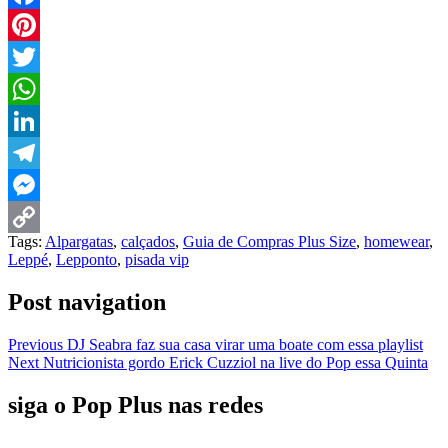
Facebook
Pinterest
Twitter
WhatsApp
LinkedIn
Telegram
Messenger
Tags:
Alpargatas
,
calçados
,
Guia de Compras Plus Size
,
homewear
,
Copy
Leppé
,
Lepponto
,
pisada vip
Link
Post navigation
Previous
DJ Seabra faz sua casa virar uma boate com essa playlist
Next
Nutricionista gordo Erick Cuzziol na live do Pop essa Quinta
siga o Pop Plus nas redes