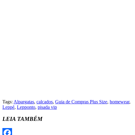
Tags:
Alpargatas
,
calçados
,
Guia de Compras Plus Size
,
homewear
,
Leppé
,
Lepponto
,
pisada vip
LEIA TAMBÉM