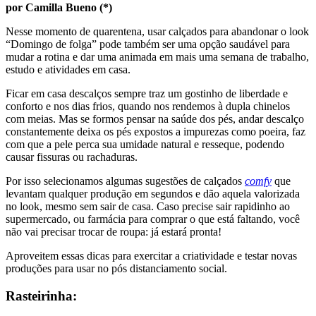
por Camilla Bueno (*)
Nesse momento de quarentena, usar calçados para abandonar o look
“Domingo de folga” pode também ser uma opção saudável para
mudar a rotina e dar uma animada em mais uma semana de trabalho,
estudo e atividades em casa.
Ficar em casa descalços sempre traz um gostinho de liberdade e
conforto e nos dias frios, quando nos rendemos à dupla chinelos
com meias. Mas se formos pensar na saúde dos pés, andar descalço
constantemente deixa os pés expostos a impurezas como poeira, faz
com que a pele perca sua umidade natural e resseque, podendo
causar fissuras ou rachaduras.
Por isso selecionamos algumas sugestões de calçados
comfy
que
levantam qualquer produção em segundos e dão aquela valorizada
no look, mesmo sem sair de casa. Caso precise sair rapidinho ao
supermercado, ou farmácia para comprar o que está faltando, você
não vai precisar trocar de roupa: já estará pronta!
Aproveitem essas dicas para exercitar a criatividade e testar novas
produções para usar no pós distanciamento social.
Rasteirinha: