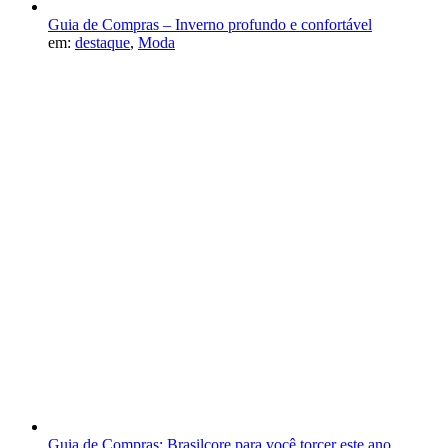
Guia de Compras – Inverno profundo e confortável
em:
destaque
,
Moda
Guia de Compras: Brasilcore para você torcer este ano