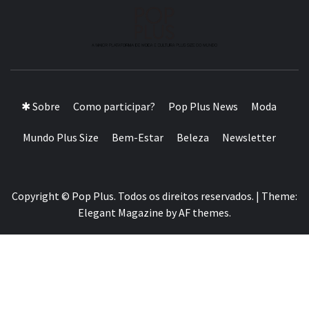
A MAIOR PLATAFORMA DE MODA E CULTURA PLUS
SIZE DA AMÉRICA LATINA
✱ Sobre
Como participar?
Pop Plus News
Moda
Mundo Plus Size
Bem-Estar
Beleza
Newsletter
Copyright © Pop Plus. Todos os direitos reservados.
|
Theme:
Elegant Magazine
by
AF themes
.