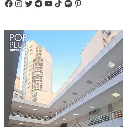
Facebook
Instagram
Twitter
Telegram
YouTube
TikTok
Spotify
Pinterest