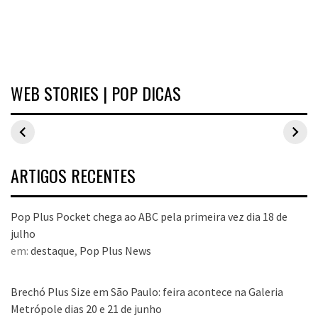
WEB STORIES | POP DICAS
Inspirações de
Estilo Pop Plus:
Hits de vend
looks plus size
looks plus size
As peças qu
para o carnaval
da edição de
fizeram suce
aniversário
no Pop Plus 
dezembro
ARTIGOS RECENTES
Pop Plus Pocket chega ao ABC pela primeira vez dia 18 de
julho
em:
destaque
,
Pop Plus News
Brechó Plus Size em São Paulo: feira acontece na Galeria
Metrópole dias 20 e 21 de junho