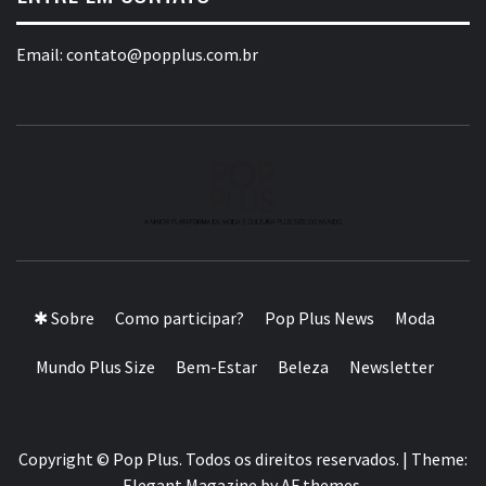
Email:
contato@popplus.com.br
A MAIOR PLATAFORMA DE MODA E CULTURA PLUS
SIZE DA AMÉRICA LATINA
✱ Sobre
Como participar?
Pop Plus News
Moda
Mundo Plus Size
Bem-Estar
Beleza
Newsletter
Copyright © Pop Plus. Todos os direitos reservados.
|
Theme:
Elegant Magazine
by
AF themes
.