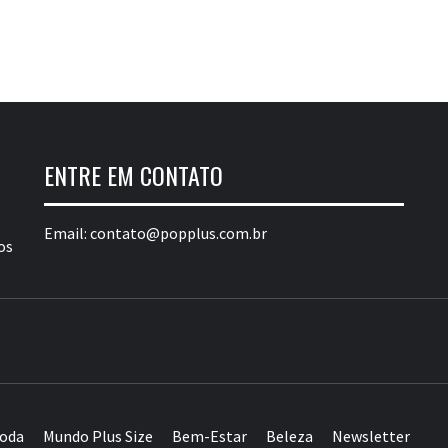
ENTRE EM CONTATO
Email:
contato@popplus.com.br
os
POP PLUS
TURA PLUS SIZE DA AMÉRICA LATINA
oda
Mundo Plus Size
Bem-Estar
Beleza
Newsletter