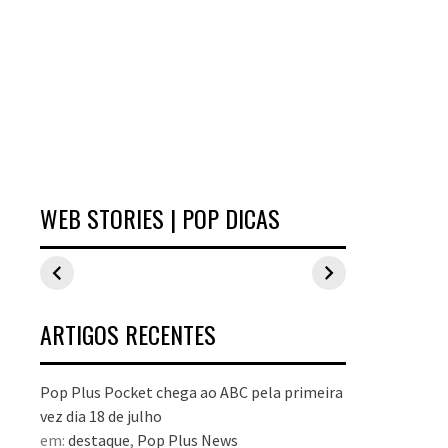
WEB STORIES | POP DICAS
Inspirações de
Estilo Pop Plus:
Hits d
looks plus size
looks plus size
As peç
para o carnaval
da edição de
fizera
aniversário
no Pop
dezem
ARTIGOS RECENTES
Pop Plus Pocket chega ao ABC pela primeira
vez dia 18 de julho
em:
destaque
,
Pop Plus News