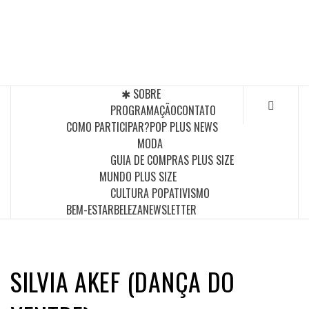
Skip
to
POP PLUS
content
A MAIOR PLATAFORMA DE MODA E CULTURA PLUS
SIZE DA AMÉRICA LATINA
✱ SOBRE
PROGRAMAÇÃO
CONTATO
COMO PARTICIPAR?
POP PLUS NEWS
MODA
GUIA DE COMPRAS PLUS SIZE
MUNDO PLUS SIZE
CULTURA POP
ATIVISMO
BEM-ESTAR
BELEZA
NEWSLETTER
SILVIA AKEF (DANÇA DO