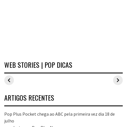
WEB STORIES | POP DICAS
Inspirações de
Estilo Pop Plus:
Hits de vend
looks plus size
looks plus size
As peças qu
para o carnaval
da edição de
fizeram suce
aniversário
no Pop Plus 
dezembro
ARTIGOS RECENTES
Pop Plus Pocket chega ao ABC pela primeira vez dia 18 de
julho