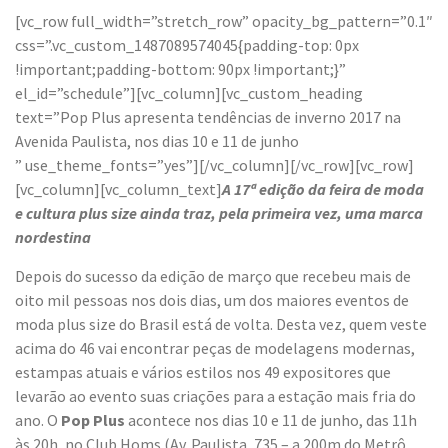
[vc_row full_width=”stretch_row” opacity_bg_pattern=”0.1″
css=”.vc_custom_1487089574045{padding-top: 0px
!important;padding-bottom: 90px !important;}”
el_id=”schedule”][vc_column][vc_custom_heading
text=”Pop Plus apresenta tendências de inverno 2017 na
Avenida Paulista, nos dias 10 e 11 de junho
” use_theme_fonts=”yes”][/vc_column][/vc_row][vc_row]
[vc_column][vc_column_text]
A 17ª edição da feira de moda
e cultura plus size ainda traz, pela primeira vez, uma marca
nordestina
Depois do sucesso da edição de março que recebeu mais de
oito mil pessoas nos dois dias, um dos maiores eventos de
moda plus size do Brasil está de volta. Desta vez, quem veste
acima do 46 vai encontrar peças de modelagens modernas,
estampas atuais e vários estilos nos 49 expositores que
levarão ao evento suas criações para a estação mais fria do
ano. O
Pop Plus
acontece nos dias 10 e 11 de junho, das 11h
às 20h, no Club Homs (Av. Paulista, 735 – a 200m do Metrô