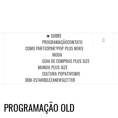
Skip
to
POP PLUS
content
A MAIOR PLATAFORMA DE MODA E CULTURA PLUS
SIZE DA AMÉRICA LATINA
✱ SOBRE
PROGRAMAÇÃO
CONTATO
COMO PARTICIPAR?
POP PLUS NEWS
MODA
GUIA DE COMPRAS PLUS SIZE
MUNDO PLUS SIZE
CULTURA POP
ATIVISMO
BEM-ESTAR
BELEZA
NEWSLETTER
PROGRAMAÇÃO OLD