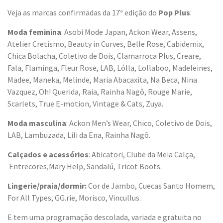
Veja as marcas confirmadas da 17ª edição do
Pop Plus
:
Moda feminina
: Asobi Mode Japan, Ackon Wear, Assens,
Atelier Cretismo, Beauty in Curves, Belle Rose, Cabidemix,
Chica Bolacha, Coletivo de Dois, Clamarroca Plus, Creare,
Fala, Flaminga, Fleur Rose, LAB, Lólla, Lollaboo, Madeleines,
Madee, Maneka, Melinde, Maria Abacaxita, Na Beca, Nina
Vazquez, Oh! Querida, Raia, Rainha Nagô, Rouge Marie,
Scarlets, True E-motion, Vintage & Cats, Zuya.
Moda masculina
: Ackon Men’s Wear, Chico, Coletivo de Dois,
LAB, Lambuzada, Lili da Ena, Rainha Nagô.
Calçados e acessórios
: Abicatori, Clube da Meia Calça,
Entrecores,Mary Help, Sandalú, Tricot Boots.
Lingerie/praia/dormir:
Cor de Jambo, Cuecas Santo Homem,
For All Types,
GG.rie
, Morisco, Vincullus.
E tem uma programação descolada, variada e gratuita no