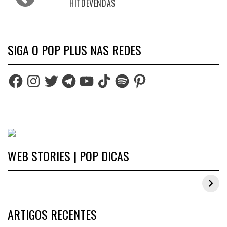
navigation
HITDEVENDAS
SIGA O POP PLUS NAS REDES
Facebook
Instagram
Twitter
Telegram
YouTube
TikTok
Spotify
Pinterest
WEB STORIES | POP DICAS
Inspirações de looks plus size para o carnaval
ARTIGOS RECENTES