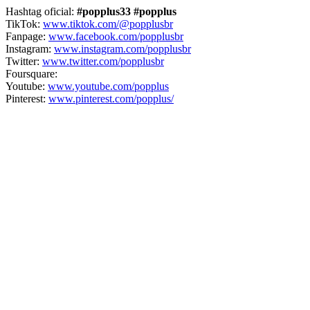
Hashtag oficial:
#popplus33 #popplus
TikTok:
www.tiktok.com/@popplusbr
Fanpage:
www.facebook.com/popplusbr
Instagram:
www.instagram.com/popplusbr
Twitter:
www.twitter.com/popplusbr
Foursquare:
Youtube:
www.youtube.com/popplus
Pinterest:
www.pinterest.com/popplus/