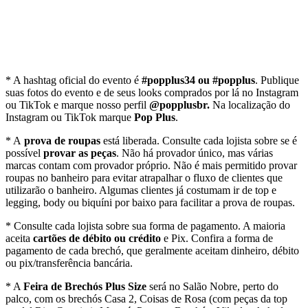
* A hashtag oficial do evento é
#popplus34 ou #popplus
. Publique
suas fotos do evento e de seus looks comprados por lá no Instagram
ou TikTok e marque nosso perfil
@popplusbr.
Na localização do
Instagram ou TikTok marque
Pop Plus
.
* A
prova de roupas
está liberada. Consulte cada lojista sobre se é
possível
provar as peças
. Não há provador único, mas várias
marcas contam com provador próprio. Não é mais permitido provar
roupas no banheiro para evitar atrapalhar o fluxo de clientes que
utilizarão o banheiro. Algumas clientes já costumam ir de top e
legging, body ou biquíni por baixo para facilitar a prova de roupas.
* Consulte cada lojista sobre sua forma de pagamento. A maioria
aceita
cartões de débito ou crédito
e Pix. Confira a forma de
pagamento de cada brechó, que geralmente aceitam dinheiro, débito
ou pix/transferência bancária.
* A
Feira de Brechós Plus Size
será no Salão Nobre, perto do
palco, com os brechós Casa 2, Coisas de Rosa (com peças da top