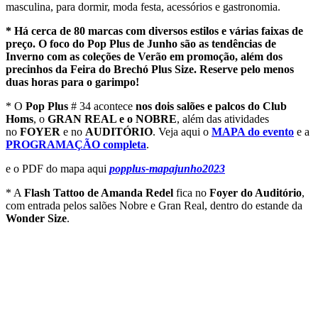
masculina, para dormir, moda festa, acessórios e gastronomia.
* Há cerca de 80 marcas com diversos estilos e várias faixas de
preço. O foco do Pop Plus de Junho são as tendências de
Inverno com as coleções de Verão em promoção, além dos
precinhos da Feira do Brechó Plus Size. Reserve pelo menos
duas horas para o garimpo!
* O
Pop Plus
# 34 acontece
nos dois salões e palcos do Club
Homs
, o
GRAN REAL e o NOBRE
, além das atividades
no
FOYER
e no
AUDITÓRIO
. Veja aqui o
MAPA do evento
e a
PROGRAMAÇÃO completa
.
e o PDF do mapa aqui
popplus-mapajunho2023
* A
Flash Tattoo de Amanda Redel
fica no
Foyer do Auditório
,
com entrada pelos salões Nobre e Gran Real, dentro do estande da
Wonder Size
.