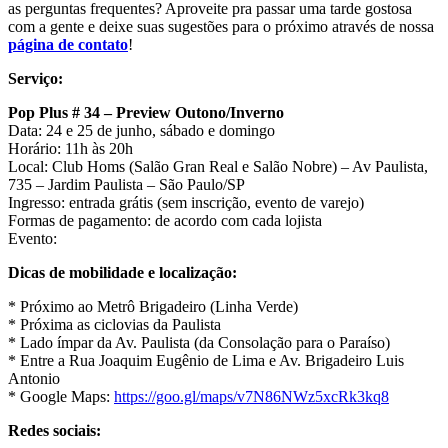
as perguntas frequentes? Aproveite pra passar uma tarde gostosa
com a gente e deixe suas sugestões para o próximo através de nossa
página de contato
!
Serviço:
Pop Plus # 34 – Preview Outono/Inverno
Data: 24 e 25 de junho, sábado e domingo
Horário: 11h às 20h
Local: Club Homs (Salão Gran Real e Salão Nobre) – Av Paulista,
735 – Jardim Paulista – São Paulo/SP
Ingresso: entrada grátis (sem inscrição, evento de varejo)
Formas de pagamento: de acordo com cada lojista
Evento:
Dicas de mobilidade e localização:
* Próximo ao Metrô Brigadeiro (Linha Verde)
* Próxima as ciclovias da Paulista
* Lado ímpar da Av. Paulista (da Consolação para o Paraíso)
* Entre a Rua Joaquim Eugênio de Lima e Av. Brigadeiro Luis
Antonio
* Google Maps:
https://goo.gl/maps/v7N86NWz5xcRk3kq8
Redes sociais: