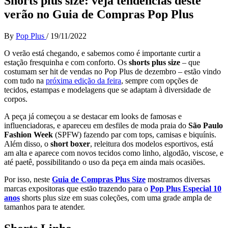
Shorts plus size: veja tendências deste
verão no Guia de Compras Pop Plus
By
Pop Plus
/
19/11/2022
O verão está chegando, e sabemos como é importante curtir a
estação fresquinha e com conforto. Os
shorts plus size
– que
costumam ser hit de vendas no Pop Plus de dezembro – estão vindo
com tudo na
próxima edição da feira
, sempre com opções de
tecidos, estampas e modelagens que se adaptam à diversidade de
corpos.
A peça já começou a se destacar em looks de famosas e
influenciadoras, e apareceu em desfiles de moda praia do
São Paulo
Fashion Week
(SPFW) fazendo par com tops, camisas e biquínis.
Além disso, o
short boxer
, releitura dos modelos esportivos, está
am alta e aparece com novos tecidos como linho, algodão, viscose, e
até paetê, possibilitando o uso da peça em ainda mais ocasiões.
Por isso, neste
Guia de Compras Plus Size
mostramos diversas
marcas expositoras que estão trazendo para o
Pop Plus Especial 10
anos
shorts plus size em suas coleções, com uma grade ampla de
tamanhos para te atender.