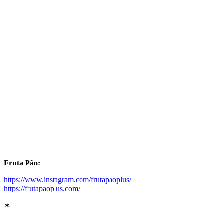
Fruta Pão:
https://www.instagram.com/frutapaoplus/
https://frutapaoplus.com/
✶