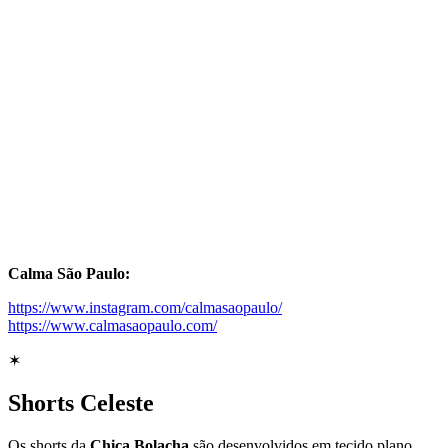
Calma São Paulo:
https://www.instagram.com/calmasaopaulo/
https://www.calmasaopaulo.com/
✶
Shorts Celeste
Os shorts da
Chica Bolacha
são desenvolvidos em tecido plano