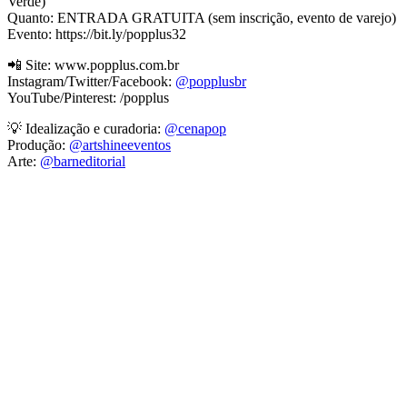
Verde)
Quanto: ENTRADA GRATUITA (sem inscrição, evento de varejo)
Evento: https://bit.ly/popplus32
📲 Site: www.popplus.com.br
Instagram/Twitter/Facebook:
@popplusbr
YouTube/Pinterest: /popplus
💡 Idealização e curadoria:
@cenapop
Produção:
@artshineeventos
Arte:
@barneditorial