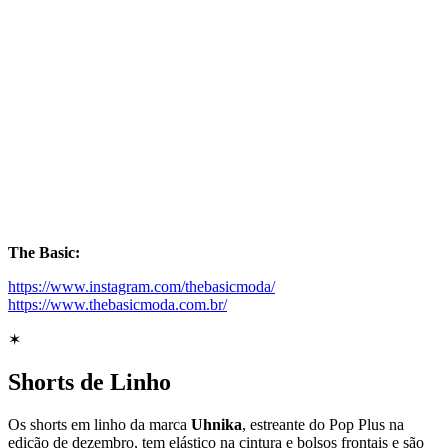
The Basic:
https://www.instagram.com/thebasicmoda/
https://www.thebasicmoda.com.br/
✶
Shorts de Linho
Os shorts em linho da marca
Uhnika
, estreante do Pop Plus na
edição de dezembro, tem elástico na cintura e bolsos frontais e são