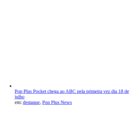
Pop Plus Pocket chega ao ABC pela primeira vez dia 18 de
julho
em:
destaque
,
Pop Plus News