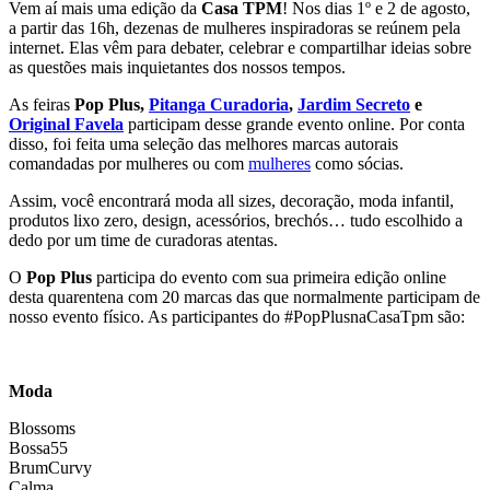
Vem aí mais uma edição da
Casa TPM
! Nos dias 1º e 2 de agosto,
a partir das 16h, dezenas de mulheres inspiradoras se reúnem pela
internet. Elas vêm para debater, celebrar e compartilhar ideias sobre
as questões mais inquietantes dos nossos tempos.
As feiras
Pop Plus,
Pitanga Curadoria
,
Jardim Secreto
e
Original Favela
participam desse grande evento online. Por conta
disso, foi feita uma seleção das melhores marcas autorais
comandadas por mulheres ou com
mulheres
como sócias.
Assim, você encontrará moda all sizes, decoração, moda infantil,
produtos lixo zero, design, acessórios, brechós… tudo escolhido a
dedo por um time de curadoras atentas.
O
Pop Plus
participa do evento com sua primeira edição online
desta quarentena com 20 marcas das que normalmente participam de
nosso evento físico. As participantes do #PopPlusnaCasaTpm são:
Moda
Blossoms
Bossa55
BrumCurvy
Calma