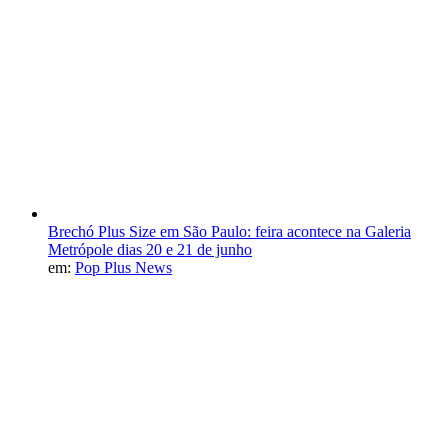
Brechó Plus Size em São Paulo: feira acontece na Galeria
Metrópole dias 20 e 21 de junho
em:
Pop Plus News