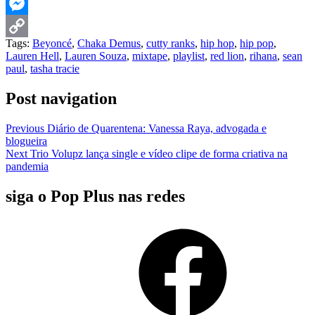
Telegram
Messenger
Tags:
Beyoncé
,
Chaka Demus
,
cutty ranks
,
hip hop
,
hip pop
,
Copy
Lauren Hell
,
Lauren Souza
,
mixtape
,
playlist
,
red lion
,
rihana
,
sean
paul
,
tasha tracie
Link
Post navigation
Previous
Diário de Quarentena: Vanessa Raya, advogada e
blogueira
Next
Trio Volupz lança single e vídeo clipe de forma criativa na
pandemia
siga o Pop Plus nas redes