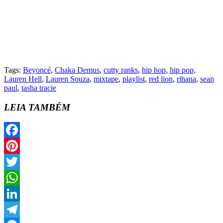
Tags:
Beyoncé
,
Chaka Demus
,
cutty ranks
,
hip hop
,
hip pop
,
Lauren Hell
,
Lauren Souza
,
mixtape
,
playlist
,
red lion
,
rihana
,
sean
paul
,
tasha tracie
LEIA TAMBÉM
Facebook
Pinterest
Twitter
WhatsApp
LinkedIn