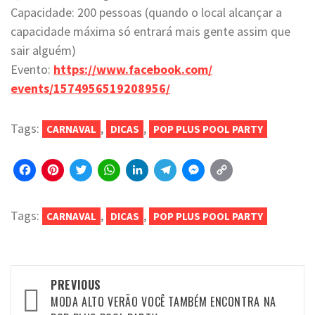
Capacidade: 200 pessoas (quando o local alcançar a
capacidade máxima só entrará mais gente assim que
sair alguém)
Evento:
https://www.facebook.com/
events/1574956519208956/
Tags:
,
,
CARNAVAL
DICAS
POP PLUS POOL PARTY
Facebook
Pinterest
Twitter
WhatsApp
LinkedIn
Telegram
Messenger
Copy
Link
Tags:
,
,
CARNAVAL
DICAS
POP PLUS POOL PARTY
Post
PREVIOUS
navigation
MODA ALTO VERÃO VOCÊ TAMBÉM ENCONTRA NA