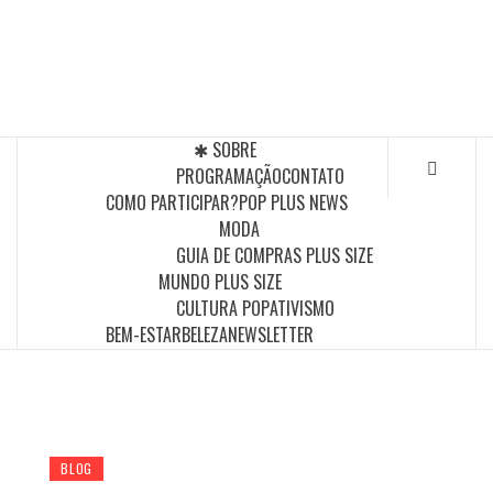
Skip
to
POP PLUS
content
A MAIOR PLATAFORMA DE MODA E CULTURA PLUS
SIZE DA AMÉRICA LATINA
✱ SOBRE
PROGRAMAÇÃO
CONTATO
COMO PARTICIPAR?
POP PLUS NEWS
MODA
GUIA DE COMPRAS PLUS SIZE
MUNDO PLUS SIZE
CULTURA POP
ATIVISMO
BEM-ESTAR
BELEZA
NEWSLETTER
BLOG