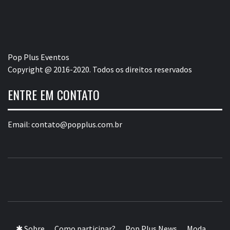
Pop Plus Eventos
Copyright @ 2016-2020. Todos os direitos reservados
ENTRE EM CONTATO
Email:
contato@popplus.com.br
POP PLUS
A MAIOR PLATAFORMA DE MODA E CULTURA PLUS
SIZE DA AMÉRICA LATINA
✱ Sobre
Como participar?
Pop Plus News
Moda