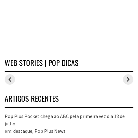
WEB STORIES | POP DICAS
Inspirações de
Estilo Pop Plus:
Hits de vend
looks plus size
looks plus size
As peças qu
para o carnaval
da edição de
fizeram suce
aniversário
no Pop Plus 
dezembro
ARTIGOS RECENTES
Pop Plus Pocket chega ao ABC pela primeira vez dia 18 de
julho
em:
destaque
,
Pop Plus News