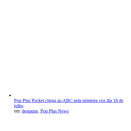
Pop Plus Pocket chega ao ABC pela primeira vez dia 18 de
julho
em:
destaque
,
Pop Plus News