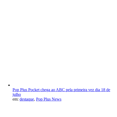
Pop Plus Pocket chega ao ABC pela primeira vez dia 18 de
julho
em:
destaque
,
Pop Plus News