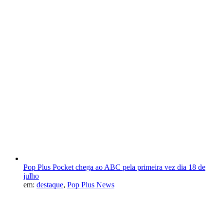
Pop Plus Pocket chega ao ABC pela primeira vez dia 18 de
julho
em:
destaque
,
Pop Plus News