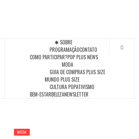
Skip
to
POP PLUS
content
A MAIOR PLATAFORMA DE MODA E CULTURA PLUS
SIZE DA AMÉRICA LATINA
✱ SOBRE
PROGRAMAÇÃO
CONTATO
COMO PARTICIPAR?
POP PLUS NEWS
MODA
GUIA DE COMPRAS PLUS SIZE
MUNDO PLUS SIZE
CULTURA POP
ATIVISMO
BEM-ESTAR
BELEZA
NEWSLETTER
MODA