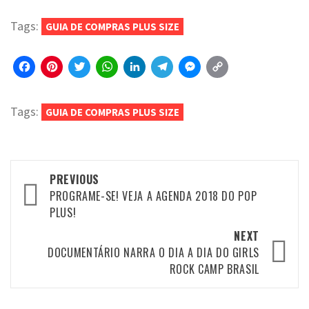
Tags:
GUIA DE COMPRAS PLUS SIZE
Facebook
Pinterest
Twitter
WhatsApp
LinkedIn
Telegram
Messenger
Copy
Link
Tags:
GUIA DE COMPRAS PLUS SIZE
Post
PREVIOUS
navigation
PROGRAME-SE! VEJA A AGENDA 2018 DO POP
PLUS!
NEXT
DOCUMENTÁRIO NARRA O DIA A DIA DO GIRLS
ROCK CAMP BRASIL