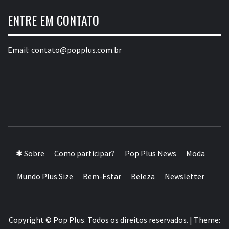
ENTRE EM CONTATO
Email:
contato@popplus.com.br
POP PLUS
A MAIOR PLATAFORMA DE MODA E CULTURA PLUS
SIZE DA AMÉRICA LATINA
✱ Sobre
Como participar?
Pop Plus News
Moda
Mundo Plus Size
Bem-Estar
Beleza
Newsletter
Copyright © Pop Plus. Todos os direitos reservados.
|
Theme: