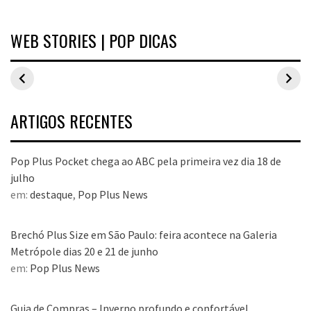
WEB STORIES | POP DICAS
Inspirações de
Estilo Pop Plus:
Hits de vend
looks plus size
looks plus size
As peças qu
para o carnaval
da edição de
fizeram suce
aniversário
no Pop Plus 
dezembro
ARTIGOS RECENTES
Pop Plus Pocket chega ao ABC pela primeira vez dia 18 de
julho
em:
destaque
,
Pop Plus News
Brechó Plus Size em São Paulo: feira acontece na Galeria
Metrópole dias 20 e 21 de junho
em:
Pop Plus News
Guia de Compras – Inverno profundo e confortável