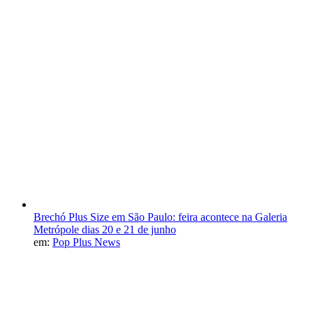
Brechó Plus Size em São Paulo: feira acontece na Galeria
Metrópole dias 20 e 21 de junho
em:
Pop Plus News