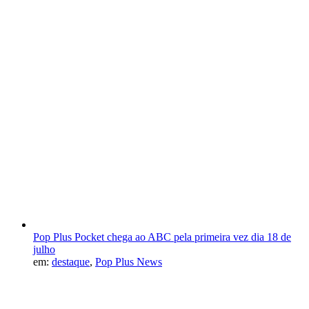
Pop Plus Pocket chega ao ABC pela primeira vez dia 18 de
julho
em:
destaque
,
Pop Plus News