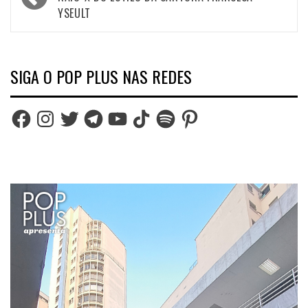
navigation
YSEULT
SIGA O POP PLUS NAS REDES
Facebook
Instagram
Twitter
Telegram
YouTube
TikTok
Spotify
Pinterest