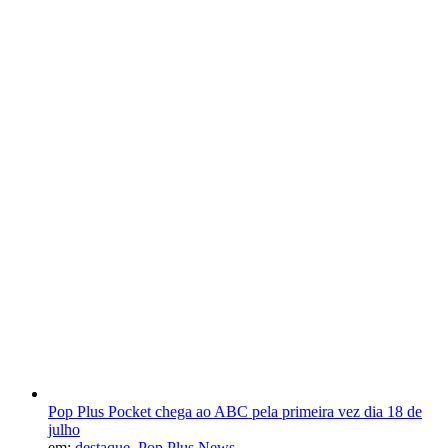
Pop Plus Pocket chega ao ABC pela primeira vez dia 18 de
julho
em:
destaque
,
Pop Plus News