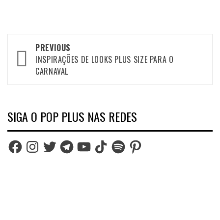
Post
PREVIOUS
navigation
INSPIRAÇÕES DE LOOKS PLUS SIZE PARA O
CARNAVAL
SIGA O POP PLUS NAS REDES
Facebook
Instagram
Twitter
Telegram
YouTube
TikTok
Spotify
Pinterest