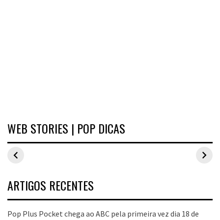
WEB STORIES | POP DICAS
Inspirações de
Estilo Pop Plus:
Hits de vend
looks plus size
looks plus size
As peças qu
para o carnaval
da edição de
fizeram suce
aniversário
no Pop Plus 
dezembro
ARTIGOS RECENTES
Pop Plus Pocket chega ao ABC pela primeira vez dia 18 de