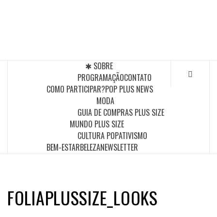
Skip
to
POP PLUS
content
A MAIOR PLATAFORMA DE MODA E CULTURA PLUS
SIZE DA AMÉRICA LATINA
✱ SOBRE
PROGRAMAÇÃO
CONTATO
COMO PARTICIPAR?
POP PLUS NEWS
MODA
GUIA DE COMPRAS PLUS SIZE
MUNDO PLUS SIZE
CULTURA POP
ATIVISMO
BEM-ESTAR
BELEZA
NEWSLETTER
FOLIAPLUSSIZE_LOOKS