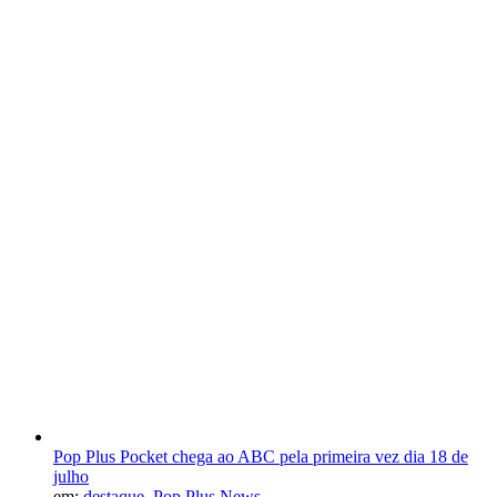
Pop Plus Pocket chega ao ABC pela primeira vez dia 18 de
julho
em:
destaque
,
Pop Plus News