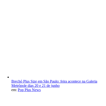
Brechó Plus Size em São Paulo: feira acontece na Galeria
Metrópole dias 20 e 21 de junho
em:
Pop Plus News